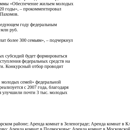
граммы «Обеспечение жильем молодых
20 годы», – прокомментировал
 Пахомов.
следующем году федеральным
млн руб.
ат более 300 семьям», – подчеркнул
х субсидий будет формироваться
оступления федеральных средств на
и. Конкурсный отбор проводит
м молодых семей» федеральной
ализуется с 2007 года, благодаря
я улучшили почти 3 тыс. молодых
рском районе; Аренда комнат в Зеленограде; Аренда комнат в К
ово; Аренда комнат в Подмосковье; Аренда комнат в Московской