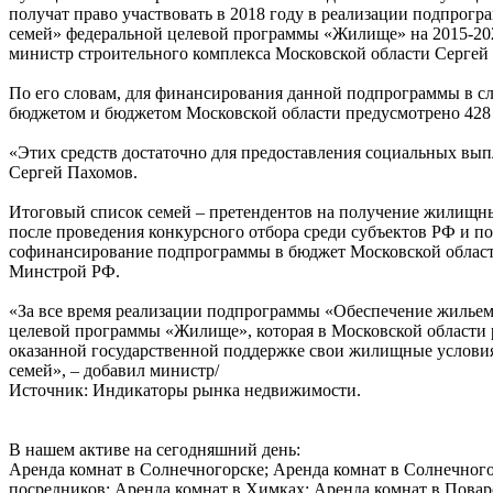
получат право участвовать в 2018 году в реализации подпро
семей» федеральной целевой программы «Жилище» на 2015-20
министр строительного комплекса Московской области Сергей
По его словам, для финансирования данной подпрограммы в 
бюджетом и бюджетом Московской области предусмотрено 428 
«Этих средств достаточно для предоставления социальных выпл
Сергей Пахомов.
Итоговый список семей – претендентов на получение жилищны
после проведения конкурсного отбора среди субъектов РФ и п
софинансирование подпрограммы в бюджет Московской област
Минстрой РФ.
«За все время реализации подпрограммы «Обеспечение жилье
целевой программы «Жилище», которая в Московской области ре
оказанной государственной поддержке свои жилищные услови
семей», – добавил министр/
Источник: Индикаторы рынка недвижимости.
В нашем активе на сегодняшний день:
Аренда комнат в Солнечногорске; Аренда комнат в Солнечного
посредников; Аренда комнат в Химках; Аренда комнат в Повар